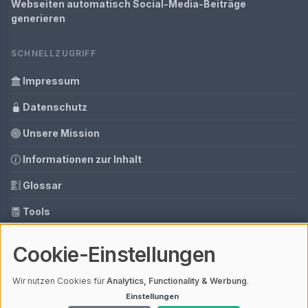
Webseiten automatisch Social-Media-Beiträge
generieren
SCHNELLZUGRIFF
Impressum
Datenschutz
Unsere Mission
Informationen zur Inhalt
Glossar
Tools
Ihre Datenschutzeinstellungen
Cookie-Einstellungen
Media Daten
Wir nutzen Cookies für
Analytics, Functionality & Werbung
.
Einstellungen