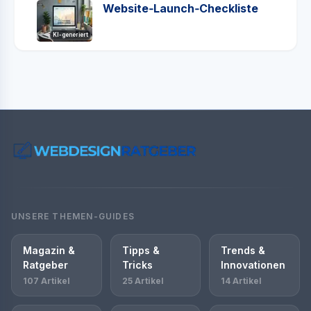
Website‑Launch‑Checkliste
KI-generiert
UNSERE THEMEN-GUIDES
Magazin &
Tipps &
Trends &
Ratgeber
Tricks
Innovationen
107 Artikel
25 Artikel
14 Artikel