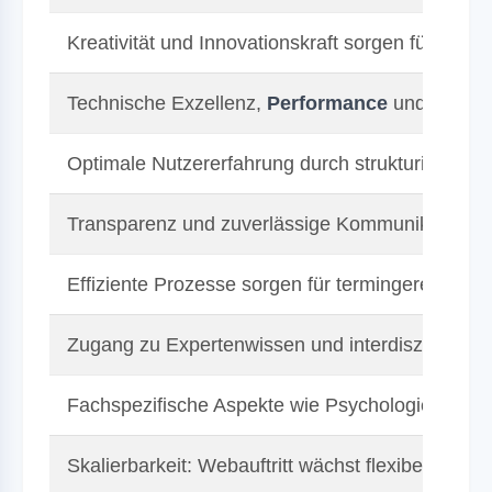
Kreativität und Innovationskraft sorgen für eine
Technische Exzellenz,
Performance
und Sicherh
Optimale Nutzererfahrung durch strukturierte un
Transparenz und zuverlässige Kommunikation st
Effiziente Prozesse sorgen für termingerechte U
Zugang zu Expertenwissen und interdisziplinär
Fachspezifische Aspekte wie Psychologie und
F
Skalierbarkeit: Webauftritt wächst flexibel mit 