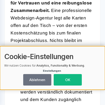
für Vertrauen und eine reibungslose
Zusammenarbeit.
Eine professionelle
Webdesign-Agentur legt alle Karten
offen auf den Tisch – von der ersten
Kostenschätzung bis zum finalen
Projektabschluss. Nichts bleibt im
Dunkeln, Überraschungen werden
Cookie-Einstellungen
aktiv vermieden.
Wir nutzen Cookies für
Analytics, Functionality & Werbung
.
Klare Dokumentation:
Jede
Einstellungen
Entscheidung, jeder Meilenstein
Ablehnen
OK
und alle nächsten Schritte
werden verständlich dokumentiert
und dem Kunden zugänglich