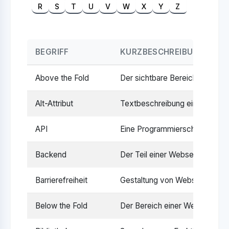
R
S
T
U
V
W
X
Y
Z
BEGRIFF
KURZBESCHREIBUNG
Above the Fold
Der sichtbare Bereich einer We
Alt-Attribut
Textbeschreibung eines Bildes,
API
Eine Programmierschnittstelle
Backend
Der Teil einer Webseite oder Ap
Barrierefreiheit
Gestaltung von Webseiten, soda
Below the Fold
Der Bereich einer Webseite, de