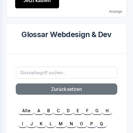
Jetzt kaufen
Anzeige
Glossar Webdesign & Dev
Begriff suchen
Zurücksetzen
Alle
A
B
C
D
E
F
G
H
I
J
K
L
M
N
O
P
Q