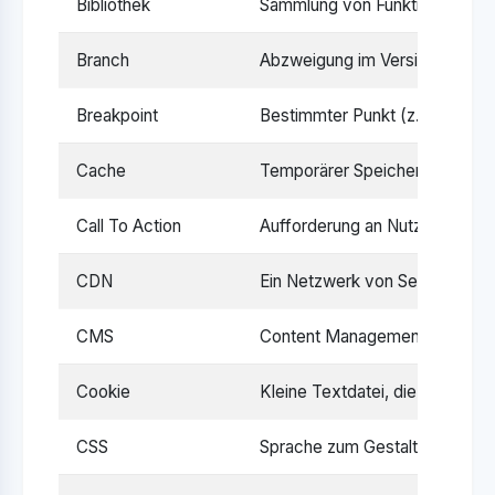
Bibliothek
Sammlung von Funktionen oder 
Branch
Abzweigung im Versionskontrol
Breakpoint
Bestimmter Punkt (z. B. eine B
Cache
Temporärer Speicher, der Daten
Call To Action
Aufforderung an Nutzer, eine b
CDN
Ein Netzwerk von Servern, das 
CMS
Content Management System – 
Cookie
Kleine Textdatei, die von Webs
CSS
Sprache zum Gestalten von Web