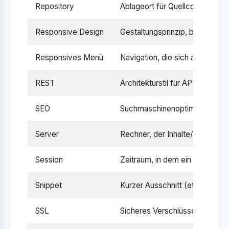
Repository
Ablageort für Quellcode, häufig
Responsive Design
Gestaltungsprinzip, bei dem da
Responsives Menü
Navigation, die sich an versch
REST
Architekturstil für APIs, der 
SEO
Suchmaschinenoptimierung – 
Server
Rechner, der Inhalte/Dienste übe
Session
Zeitraum, in dem ein Nutzer akti
Snippet
Kurzer Ausschnitt (etwa Code 
SSL
Sicheres Verschlüsselungsprot