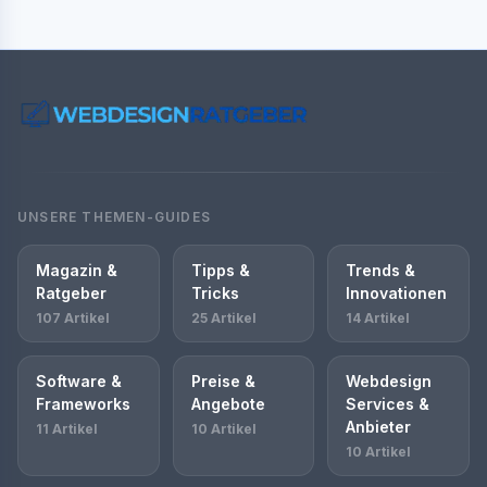
UNSERE THEMEN-GUIDES
Magazin &
Tipps &
Trends &
Ratgeber
Tricks
Innovationen
107 Artikel
25 Artikel
14 Artikel
Software &
Preise &
Webdesign
Frameworks
Angebote
Services &
Anbieter
11 Artikel
10 Artikel
10 Artikel