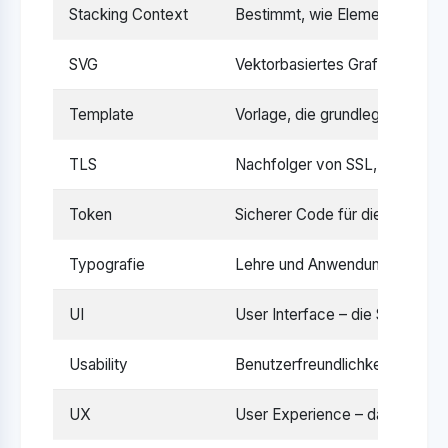
Stacking Context
Bestimmt, wie Elemente mit Z-
SVG
Vektorbasiertes Grafikformat, i
Template
Vorlage, die grundlegende Elem
TLS
Nachfolger von SSL, moderner 
Token
Sicherer Code für die Authenti
Typografie
Lehre und Anwendung des Schrif
UI
User Interface – die Schnittste
Usability
Benutzerfreundlichkeit – wie ei
UX
User Experience – das Nutzung