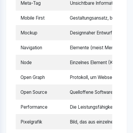
Meta-Tag
Unsichtbare Informationen im
Mobile First
Gestaltungsansatz, bei dem zun
Mockup
Designnaher Entwurf einer Webs
Navigation
Elemente (meist Menüs), die Nu
Node
Einzelnes Element (Knoten) i
Open Graph
Protokoll, um Webseiten-Inhalt
Open Source
Quelloffene Software, deren Cod
Performance
Die Leistungsfähigkeit und Ge
Pixelgrafik
Bild, das aus einzelnen Pixeln 