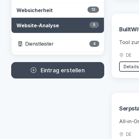
Websicherheit
13
Website-Analyse
5
BuiltWi
Tool zur
Dienstleister
4
DE
Detail
Eintrag erstellen
Serpst
All-in-
DE