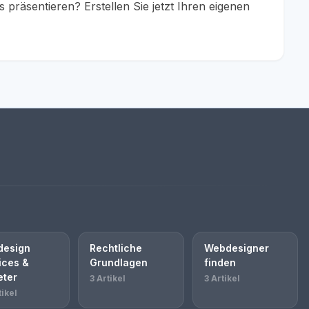
präsentieren? Erstellen Sie jetzt Ihren eigenen
esign
Rechtliche
Webdesigner
ices &
Grundlagen
finden
eter
3 Artikel
3 Artikel
tikel