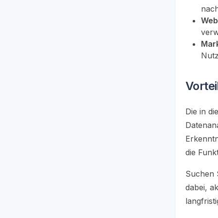
nach
Webe
verw
Mark
Nutz
Vortei
Die in d
Datenana
Erkenntn
die Funk
Suchen S
dabei, a
langfris