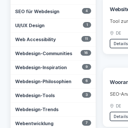
Websit
SEO für Webdesign
4
Tool zu
UI/UX Design
1
DE
Web Accessibility
11
Detail
Webdesign-Communities
16
Webdesign-Inspiration
9
Webdesign-Philosophien
6
Woora
SEO-Ana
Webdesign-Tools
3
DE
Webdesign-Trends
Detail
Webentwicklung
7