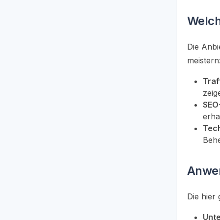
Welch
Die Anbi
meistern
Traf
zeig
SEO
erha
Tec
Behe
Anwen
Die hier
Unt