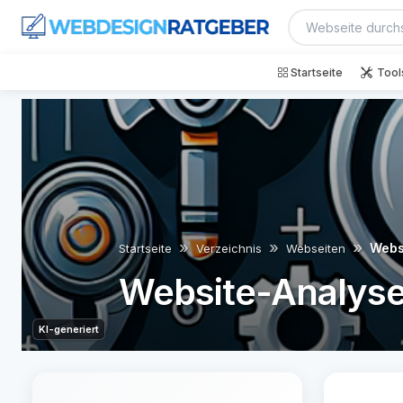
Startseite
Tool
Webs
Startseite
Verzeichnis
Webseiten
Website-Analys
KI-generiert