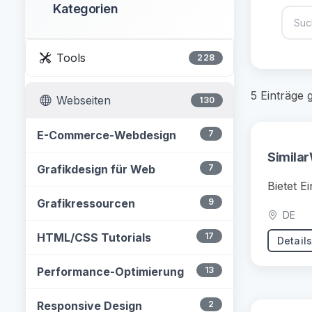
Kategorien
Tools
228
5 Einträge
Webseiten
130
E-Commerce-Webdesign
7
Simila
Grafikdesign für Web
7
Bietet E
Grafikressourcen
9
DE
HTML/CSS Tutorials
17
Detail
Performance-Optimierung
13
Responsive Design
2