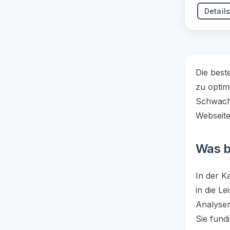
Detail
Die best
zu optim
Schwachs
Webseite
Was b
In der K
in die L
Analysen
Sie fund